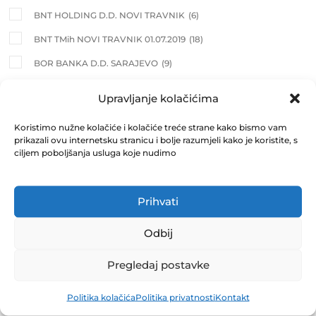
BNT HOLDING D.D. NOVI TRAVNIK
(6)
BNT TMih NOVI TRAVNIK 01.07.2019
(18)
BOR BANKA D.D. SARAJEVO
(9)
BORAC EXPORT IMPORT D.D. TRAVNIK
(6)
Upravljanje kolačićima
BORAŠNICA D.D. KONJIC
(1)
Koristimo nužne kolačiće i kolačiće treće strane kako bismo vam
BOSANAC D.D. ORAŠJE
(15)
prikazali ovu internetsku stranicu i bolje razumjeli kako je koristite, s
ciljem poboljšanja usluga koje nudimo
BOSNA AUTO D.D. SARAJEVO
(18)
BOSNA REOSIGURANJE D.D. SARAJEVO
(19)
Prihvati
BOSNALIJEK D.D. SARAJEVO
(14)
BOSNAPLAST D.D. BOSANSKI PETROVAC
(1)
Odbij
BUGOJNOPROMET D.D. BUGOJNO
(6)
Pregledaj postavke
CENTROTRANS-TRANZIT D.D. SARAJEVO
(10)
Politika kolačića
Politika privatnosti
Kontakt
CROBIH FOND D.D. MOSTAR
(7)