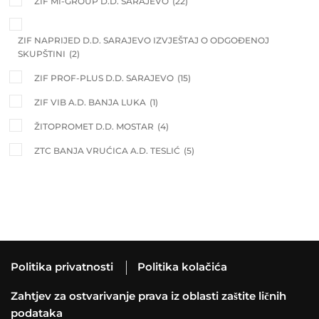
ZIF MI-GROUP D.D. SARAJEVO
(22)
ZIF NAPRIJED D.D. SARAJEVO IZVJEŠTAJ O ODGOĐENOJ
SKUPŠTINI
(2)
ZIF PROF-PLUS D.D. SARAJEVO
(15)
ZIF VIB A.D. BANJA LUKA
(1)
ŽITOPROMET D.D. MOSTAR
(4)
ZTC BANJA VRUĆICA A.D. TESLIĆ
(5)
Politika privatnosti
Politika kolačića
Zahtjev za ostvarivanje prava iz oblasti zaštite ličnih
podataka