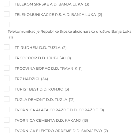
TELEKOM SRPSKE A.D. BANJA LUKA
(3)
TELEKOMUNIKACIJE R.S. A.D. BANJA LUKA
(2)
Telekomunikacije Republike Srpske akcionarsko društvo Banja Luka
(1)
TP RUDHEM D.D. TUZLA
(2)
TRGOCOOP D.D. LJUBUŠKI
(1)
TRGOVINA BORAC D.D. TRAVNIK
(1)
TRZ HADŽIĆI
(24)
TURIST BEST D.D. KONJIC
(3)
TUZLA REMONT D.D. TUZLA
(12)
TVORNICA ALATA GORAŽDE D.D. GORAŽDE
(9)
TVORNICA CEMENTA D.D. KAKANJ
(13)
TVORNICA ELEKTRO OPREME D.D. SARAJEVO
(7)