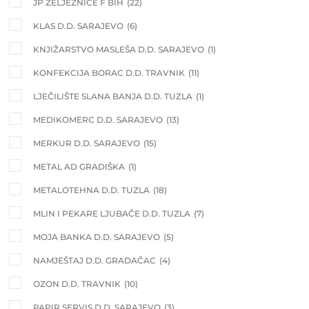
JP ŽELJEZNICE F BIH
(22)
KLAS D.D. SARAJEVO
(6)
KNJIŽARSTVO MASLEŠA D.D. SARAJEVO
(1)
KONFEKCIJA BORAC D.D. TRAVNIK
(11)
LJEČILIŠTE SLANA BANJA D.D. TUZLA
(1)
MEDIKOMERC D.D. SARAJEVO
(13)
MERKUR D.D. SARAJEVO
(15)
METAL AD GRADIŠKA
(1)
METALOTEHNA D.D. TUZLA
(18)
MLIN I PEKARE LJUBAČE D.D. TUZLA
(7)
MOJA BANKA D.D. SARAJEVO
(5)
NAMJEŠTAJ D.D. GRADAČAC
(4)
OZON D.D. TRAVNIK
(10)
PAPIR SERVIS D.D. SARAJEVO
(3)