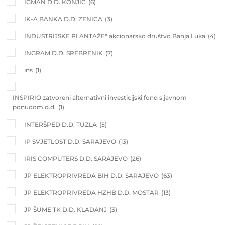
IGMAN D.D. KONJIC
(6)
IK-A BANKA D.D. ZENICA
(3)
INDUSTRIJSKE PLANTAŽE" akcionarsko društvo Banja Luka
(4)
INGRAM D.D. SREBRENIK
(7)
ins
(1)
INSPIRIO zatvoreni alternativni investicijski fond s javnom
ponudom d.d.
(1)
INTERŠPED D.D. TUZLA
(5)
IP SVJETLOST D.D. SARAJEVO
(13)
IRIS COMPUTERS D.D. SARAJEVO
(26)
JP ELEKTROPRIVREDA BIH D.D. SARAJEVO
(63)
JP ELEKTROPRIVREDA HZHB D.D. MOSTAR
(13)
JP ŠUME TK D.D. KLADANJ
(3)