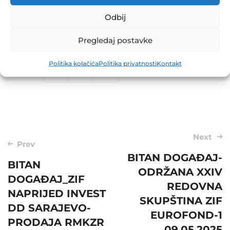
Odbij
Pregledaj postavke
Politika kolačića
Politika privatnosti
Kontakt
Share
Post
Next
Prev
navigation
BITAN DOGAĐAJ-
BITAN
ODRŽANA XXIV
DOGAĐAJ_ZIF
REDOVNA
NAPRIJED INVEST
SKUPŠTINA ZIF
DD SARAJEVO-
EUROFOND-1
PRODAJA RMKZR
09.05.2025