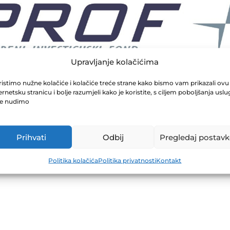
Upravljanje kolačićima
istimo nužne kolačiće i kolačiće treće strane kako bismo vam prikazali ovu
ernetsku stranicu i bolje razumjeli kako je koristite, s ciljem poboljšanja uslu
je nudimo
Prihvati
Odbij
Pregledaj postavk
Politika kolačića
Politika privatnosti
Kontakt