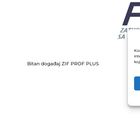
Kor
int
ko
Bitan događaj ZIF PROF PLUS