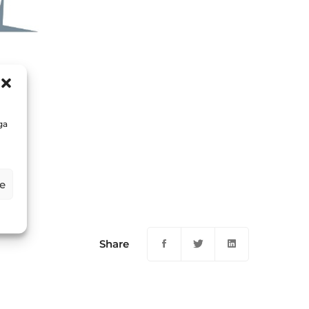
ga
e
Share