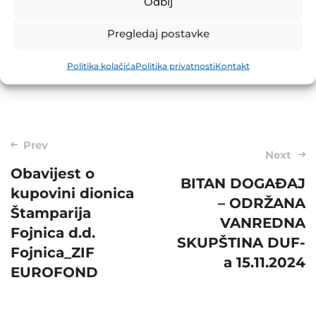
Odbij
Pregledaj postavke
Share
Politika kolačića
Politika privatnosti
Kontakt
Post
Prev
Next
navigation
Obavijest o
BITAN DOGAĐAJ
kupovini dionica
– ODRŽANA
Štamparija
VANREDNA
Fojnica d.d.
SKUPŠTINA DUF-
Fojnica_ZIF
a 15.11.2024
EUROFOND