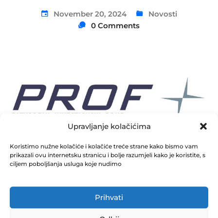
November 20, 2024
Novosti
0 Comments
Upravljanje kolačićima
Koristimo nužne kolačiće i kolačiće treće strane kako bismo vam
prikazali ovu internetsku stranicu i bolje razumjeli kako je koristite, s
Obrazac izvještaja o događaju koji bitno utiče na
ciljem poboljšanja usluga koje nudimo
poslovanje društva PROF PLUS – Promjena adrese
Prihvati