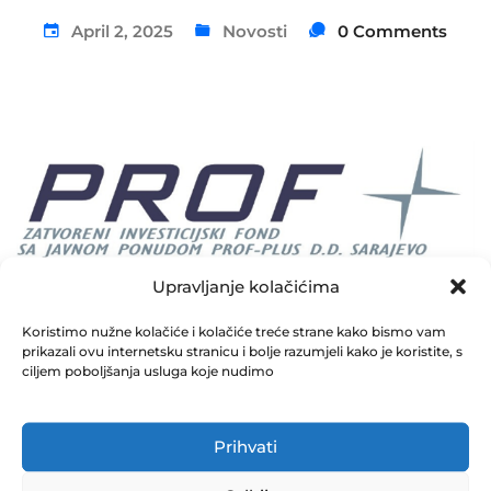
April 2, 2025
Novosti
0 Comments
Upravljanje kolačićima
Koristimo nužne kolačiće i kolačiće treće strane kako bismo vam
Obrazac izvještaja o događaju koji bitno utiče na
prikazali ovu internetsku stranicu i bolje razumjeli kako je koristite, s
poslovanje fonda – ZIF PROF-PLUS – HRCAR
ciljem poboljšanja usluga koje nudimo
Prihvati