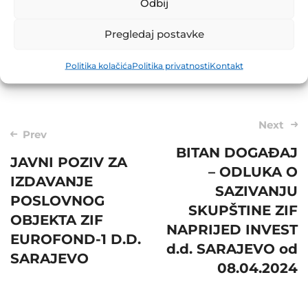
Odbij
Pregledaj postavke
Share
Politika kolačića
Politika privatnosti
Kontakt
Post
Next
Prev
navigation
BITAN DOGAĐAJ
JAVNI POZIV ZA
– ODLUKA O
IZDAVANJE
SAZIVANJU
POSLOVNOG
SKUPŠTINE ZIF
OBJEKTA ZIF
NAPRIJED INVEST
EUROFOND-1 D.D.
d.d. SARAJEVO od
SARAJEVO
08.04.2024