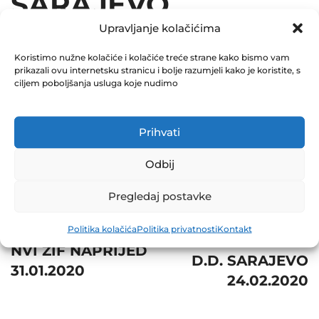
SARAJEVO
Upravljanje kolačićima
24.02.2020
Koristimo nužne kolačiće i kolačiće treće strane kako bismo vam
February 24, 2020
prikazali ovu internetsku stranicu i bolje razumjeli kako je koristite, s
0 Comments
ciljem poboljšanja usluga koje nudimo
Share
Prihvati
Odbij
Pregledaj postavke
Post
Next
Prev
Politika kolačića
Politika privatnosti
Kontakt
navigation
ENERGOINVEST
NVI ZIF NAPRIJED
D.D. SARAJEVO
31.01.2020
24.02.2020