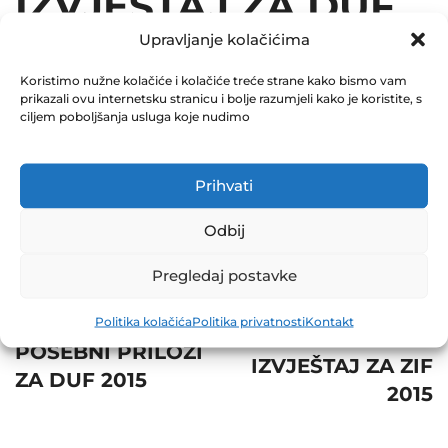
IZVJEŠTAJ ZA DUF
Upravljanje kolačićima
2015
Koristimo nužne kolačiće i kolačiće treće strane kako bismo vam
December 31, 2015
prikazali ovu internetsku stranicu i bolje razumjeli kako je koristite, s
0 Comments
ciljem poboljšanja usluga koje nudimo
Share
Prihvati
Odbij
Pregledaj postavke
Post
Next
Prev
Politika kolačića
Politika privatnosti
Kontakt
navigation
DEVETOMJESEČNI
POSEBNI PRILOZI
IZVJEŠTAJ ZA ZIF
ZA DUF 2015
2015