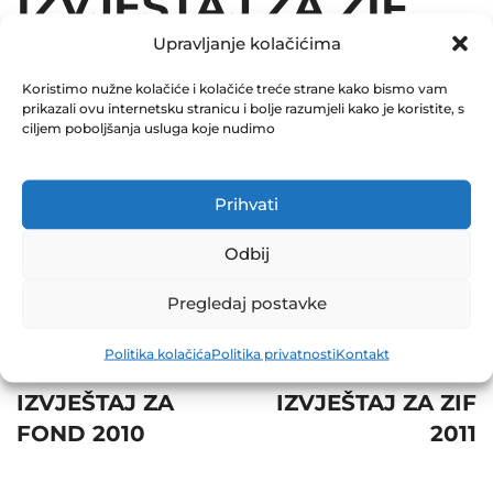
IZVJEŠTAJ ZA ZIF
Upravljanje kolačićima
2011
Koristimo nužne kolačiće i kolačiće treće strane kako bismo vam
December 31, 2011
prikazali ovu internetsku stranicu i bolje razumjeli kako je koristite, s
0 Comments
ciljem poboljšanja usluga koje nudimo
Share
Prihvati
Odbij
Pregledaj postavke
Post
Prev
Next
Politika kolačića
Politika privatnosti
Kontakt
navigation
TROMJESEČNI
REVIZORSKI
IZVJEŠTAJ ZA
IZVJEŠTAJ ZA ZIF
FOND 2010
2011