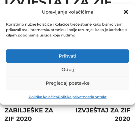
IZVJEŠTAJ ZA ZIF
Upravljanje kolačićima
2020
Koristimo nužne kolačiće i kolačiće treće strane kako bismo vam
April 14, 2021
prikazali ovu internetsku stranicu i bolje razumjeli kako je koristite, s
0 Comments
ciljem poboljšanja usluga koje nudimo
Share
Prihvati
Odbij
Pregledaj postavke
Post
Prev
Next
Politika kolačića
Politika privatnosti
Kontakt
navigation
SKRAĆENE
REVIZORSKI
ZABILJEŠKE ZA
IZVJEŠTAJ ZA ZIF
ZIF 2020
2020