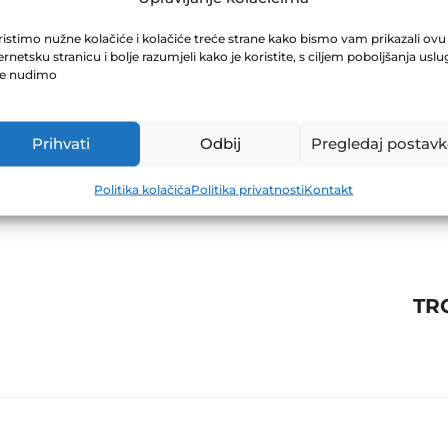
OFOND-1 30.06
istimo nužne kolačiće i kolačiće treće strane kako bismo vam prikazali ovu
ernetsku stranicu i bolje razumjeli kako je koristite, s ciljem poboljšanja uslu
je nudimo
Prihvati
Odbij
Pregledaj postavk
Politika kolačića
Politika privatnosti
Kontakt
TR