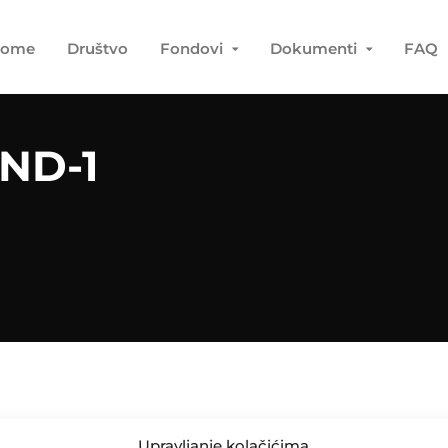
ome
Društvo
Fondovi
Dokumenti
FAQ
ND-1
Upravljanje kolačićima