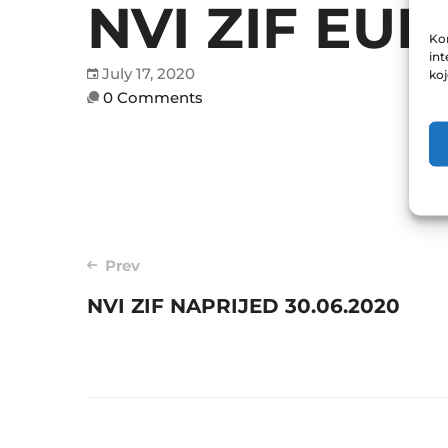
NVI ZIF EUR
Kor
int
July 17, 2020
ko
0 Comments
Post
Prev
NVI ZIF NAPRIJED 30.06.2020
navigation