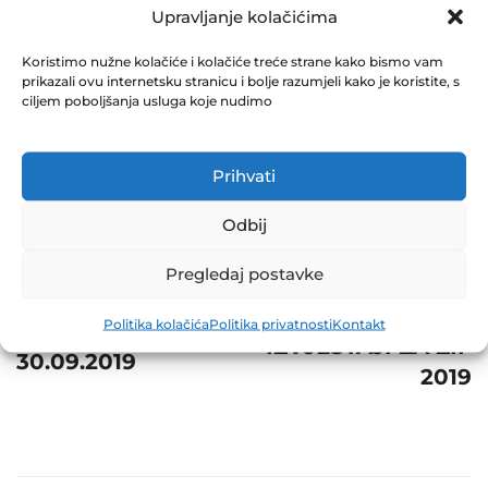
1 30.09.2019
Upravljanje kolačićima
October 8, 2019
Koristimo nužne kolačiće i kolačiće treće strane kako bismo vam
0 Comments
prikazali ovu internetsku stranicu i bolje razumjeli kako je koristite, s
ciljem poboljšanja usluga koje nudimo
Share
Prihvati
Odbij
Post
Next
Pregledaj postavke
Prev
navigation
DEVETOMJESEČNI
Politika kolačića
Politika privatnosti
Kontakt
NVI ZIF NAPRIJED
IZVJEŠTAJI ZA ZIF
30.09.2019
2019