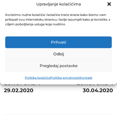
1 31.03.2020
Upravljanje kolačićima
May 26, 2020
Koristimo nužne kolačiće i kolačiće treće strane kako bismo vam
0 Comments
prikazali ovu internetsku stranicu i bolje razumjeli kako je koristite, s
ciljem poboljšanja usluga koje nudimo
Share
Prihvati
Odbij
Post
Prev
Next
Pregledaj postavke
navigation
NVI ZIF
NVI ZIF
Politika kolačića
Politika privatnosti
Kontakt
EUROFOND-1
EUROFOND-1
29.02.2020
30.04.2020