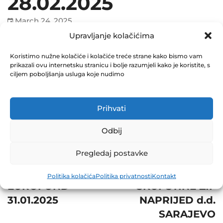
28.02.2025
March 24, 2025
0 Comments
Upravljanje kolačićima
Koristimo nužne kolačiće i kolačiće treće strane kako bismo vam
Share
prikazali ovu internetsku stranicu i bolje razumjeli kako je koristite, s
ciljem poboljšanja usluga koje nudimo
Prihvati
Post
Next
Odbij
navigation
OBAVJEŠTENJE O
Prev
Pregledaj postavke
SAZIVANJU
NVI ZIF
REDOVNE
Politika kolačića
Politika privatnosti
Kontakt
EUROFOND
SKUPŠTINE ZIF
31.01.2025
NAPRIJED d.d.
SARAJEVO