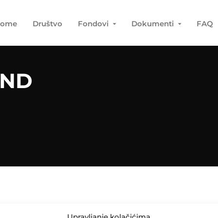
ome
Društvo
Fondovi
Dokumenti
FAQ
OND
Upravljanje kolačićima