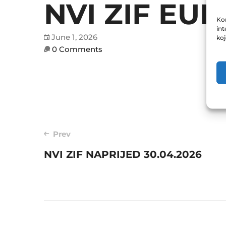
NVI ZIF EU
Kor
int
June 1, 2026
ko
0 Comments
Post
Prev
NVI ZIF NAPRIJED 30.04.2026
navigation