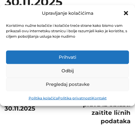
30.11.2025
December 11, 2025
Upravljanje kolačićima
0 Comments
Koristimo nužne kolačiće i kolačiće treće strane kako bismo vam
prikazali ovu internetsku stranicu i bolje razumjeli kako je koristite, s
Share
ciljem poboljšanja usluga koje nudimo
Prihvati
Odbij
Post
Next
navigation
Pregledaj postavke
Zahtjev za
Prev
ostvarivanje
Politika kolačića
Politika privatnosti
Kontakt
NVI ZIF NAPRIJED
prava iz oblasti
30.11.2025
zaštite ličnih
podataka