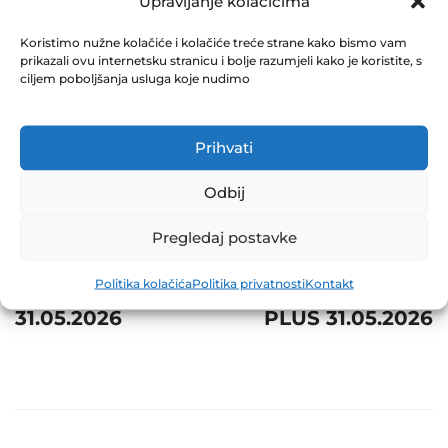
31.05.2026
Upravljanje kolačićima
June 26, 2026
Koristimo nužne kolačiće i kolačiće treće strane kako bismo vam
prikazali ovu internetsku stranicu i bolje razumjeli kako je koristite, s
0 Comments
ciljem poboljšanja usluga koje nudimo
Share
Prihvati
Odbij
Pregledaj postavke
Post
Prev
Next
navigation
Politika kolačića
Politika privatnosti
Kontakt
NVI ZIF NAPRIJED
NVI ZIF PROF
31.05.2026
PLUS 31.05.2026