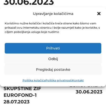
30.06.2023
July 31, 2023
Upravljanje kolačićima
0 Comments
Koristimo nužne kolačiće i kolačiće treće strane kako bismo vam
prikazali ovu internetsku stranicu i bolje razumjeli kako je koristite, s
Share
ciljem poboljšanja usluga koje nudimo
Prihvati
Post
Odbij
Prev
navigation
OBAVJEŠTENJE O
Next
Pregledaj postavke
SAZIVANJU
NVI ZIF
Politika kolačića
Politika privatnosti
Kontakt
VANREDNE
EUROFOND-1
SKUPŠTINE ZIF
30.06.2023
EUROFOND-1
28.07.2023