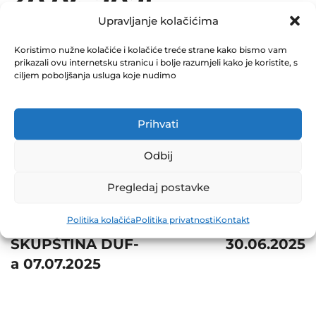
30.06.2025
Upravljanje kolačićima
July 15, 2025
0 Comments
Koristimo nužne kolačiće i kolačiće treće strane kako bismo vam
prikazali ovu internetsku stranicu i bolje razumjeli kako je koristite, s
ciljem poboljšanja usluga koje nudimo
Share
Prihvati
Odbij
Post
Prev
Pregledaj postavke
navigation
Next
ODRŽANA
Politika kolačića
Politika privatnosti
Kontakt
VANREDNA
NVI ZIF NAPRIJED
SKUPŠTINA DUF-
30.06.2025
a 07.07.2025