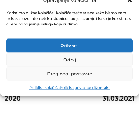
Upravljanje kolačićima
April 14, 2021
0 Comments
Koristimo nužne kolačiće i kolačiće treće strane kako bismo vam
prikazali ovu internetsku stranicu i bolje razumjeli kako je koristite, s
ciljem poboljšanja usluga koje nudimo
Share
Prihvati
Odbij
Post
Prev
Next
Pregledaj postavke
navigation
REVIZORSKI
NVI ZIF
Politika kolačića
Politika privatnosti
Kontakt
IZVJEŠTAJ ZA ZIF
EUROFOND-1
2020
31.03.2021