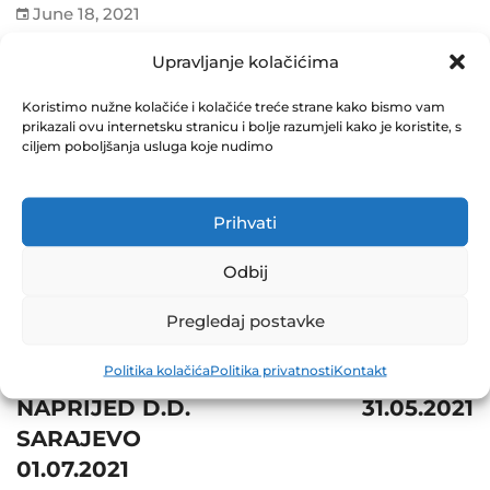
June 18, 2021
0 Comments
Upravljanje kolačićima
Share
Koristimo nužne kolačiće i kolačiće treće strane kako bismo vam
prikazali ovu internetsku stranicu i bolje razumjeli kako je koristite, s
ciljem poboljšanja usluga koje nudimo
Prihvati
Post
Prev
Odbij
navigation
OBAVJEŠTENJE O
Next
SAZIVANJU
Pregledaj postavke
VANREDNE
NVI ZIF
Politika kolačića
Politika privatnosti
Kontakt
SKUPŠTINE ZIF
EUROFOND-1
NAPRIJED D.D.
31.05.2021
SARAJEVO
01.07.2021