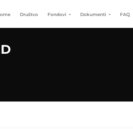
ome
Društvo
Fondovi
Dokumenti
FAQ
ED