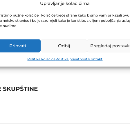
RIJED 31.05.202
Upravljanje kolačićima
istimo nužne kolačiće i kolačiće treće strane kako bismo vam prikazali ovu
ernetsku stranicu i bolje razumjeli kako je koristite, s ciljem poboljšanja uslu
je nudimo
Prihvati
Odbij
Pregledaj postavk
Politika kolačića
Politika privatnosti
Kontakt
 SKUPŠTINE