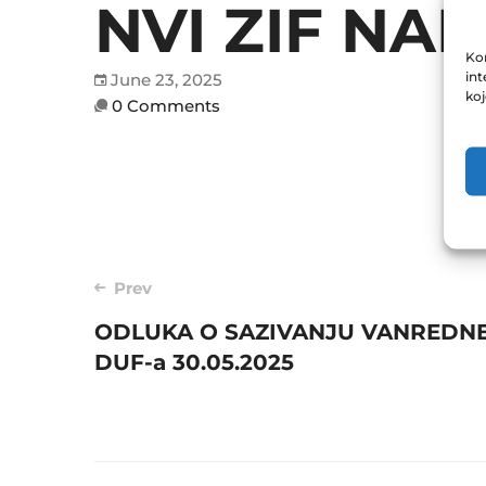
NVI ZIF NAP
Kor
int
June 23, 2025
ko
0 Comments
Post
Prev
ODLUKA O SAZIVANJU VANREDNE
navigation
DUF-a 30.05.2025