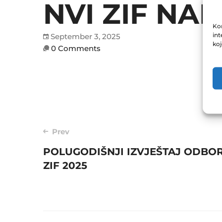
NVI ZIF NAP
Kor
int
September 3, 2025
ko
0 Comments
Post
Prev
POLUGODIŠNJI IZVJEŠTAJ ODBOR
navigation
ZIF 2025