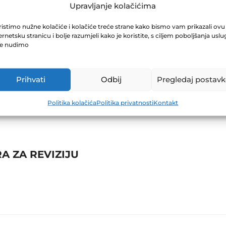
RIJED 31.07.202
Upravljanje kolačićima
istimo nužne kolačiće i kolačiće treće strane kako bismo vam prikazali ovu
ernetsku stranicu i bolje razumjeli kako je koristite, s ciljem poboljšanja uslu
je nudimo
Prihvati
Odbij
Pregledaj postavk
Politika kolačića
Politika privatnosti
Kontakt
A ZA REVIZIJU