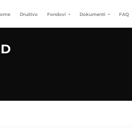
ome
Društvo
Fondovi
Dokumenti
FAQ
ED