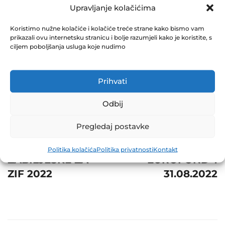
31.08.2022
Upravljanje kolačićima
September 12, 2022
Koristimo nužne kolačiće i kolačiće treće strane kako bismo vam
0 Comments
prikazali ovu internetsku stranicu i bolje razumjeli kako je koristite, s
ciljem poboljšanja usluga koje nudimo
Share
Prihvati
Odbij
Post
Prev
Next
Pregledaj postavke
navigation
SKRAĆENE
NVI ZIF
Politika kolačića
Politika privatnosti
Kontakt
ZABILJEŠKE ZA
EUROFOND-1
ZIF 2022
31.08.2022