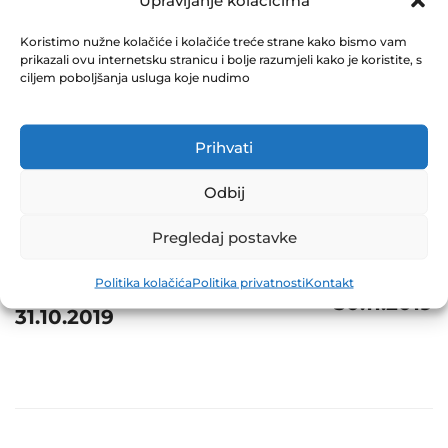
Upravljanje kolačićima
November 8, 2019
0 Comments
Koristimo nužne kolačiće i kolačiće treće strane kako bismo vam
prikazali ovu internetsku stranicu i bolje razumjeli kako je koristite, s
ciljem poboljšanja usluga koje nudimo
Share
Prihvati
Odbij
Post
Prev
Next
Pregledaj postavke
navigation
NVI ZIF
NVI ZIF NAPRIJED
Politika kolačića
Politika privatnosti
Kontakt
EUROFOND-1
30.11.2019
31.10.2019