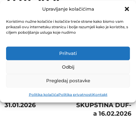
31.01.2026
Upravljanje kolačićima
February 12, 2026
0 Comments
Koristimo nužne kolačiće i kolačiće treće strane kako bismo vam
prikazali ovu internetsku stranicu i bolje razumjeli kako je koristite, s
ciljem poboljšanja usluga koje nudimo
Share
Prihvati
Odbij
Post
Next
Pregledaj postavke
navigation
Prev
ODRŽANA
Politika kolačića
Politika privatnosti
Kontakt
NVI ZIF NAPRIJED
VANREDNA
31.01.2026
SKUPŠTINA DUF-
a 16.02.2026