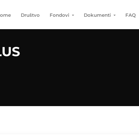
ome
Društvo
Fondovi
Dokumenti
FAQ
LUS