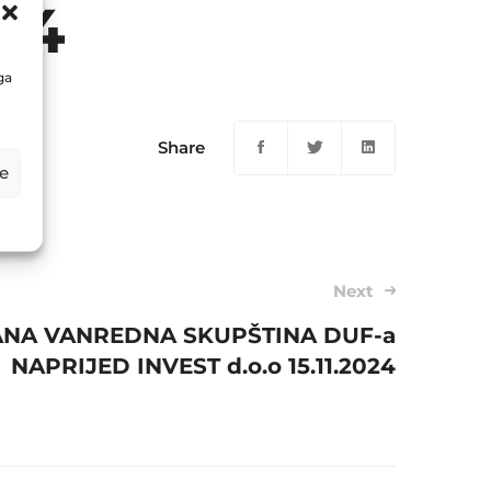
24
ga
Share
e
Next
NA VANREDNA SKUPŠTINA DUF-a
NAPRIJED INVEST d.o.o 15.11.2024