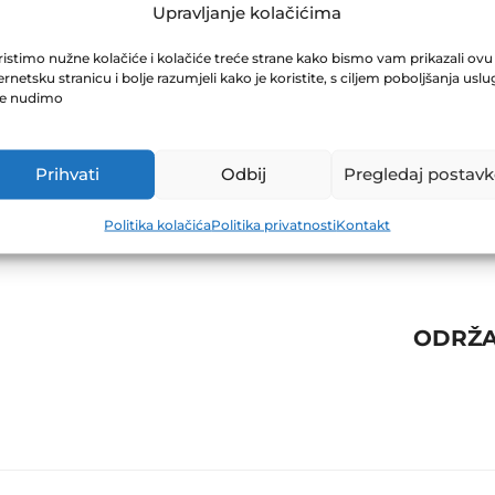
F-PLUS 31.10.20
Upravljanje kolačićima
istimo nužne kolačiće i kolačiće treće strane kako bismo vam prikazali ovu
ernetsku stranicu i bolje razumjeli kako je koristite, s ciljem poboljšanja uslu
je nudimo
Prihvati
Odbij
Pregledaj postavk
Politika kolačića
Politika privatnosti
Kontakt
ODRŽA