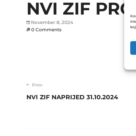
NVI ZIF PRO
Kor
int
November 8, 2024
ko
0 Comments
Post
Prev
navigation
NVI ZIF NAPRIJED 31.10.2024