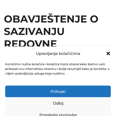
OBAVJEŠTENJE O
SAZIVANJU
REDOVNE
SKUPŠTINE ZIF
Upravljanje kolačićima
Koristimo nužne kolačiće i kolačiće treće strane kako bismo vam
PROF-PLUS D.D.
prikazali ovu internetsku stranicu i bolje razumjeli kako je koristite, s
ciljem poboljšanja usluga koje nudimo
SARAJEVO
29.05.2026.
Prihvati
April 1, 2026
Odbij
0 Comments
Pregledaj postavke