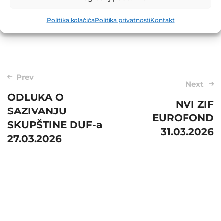
Share
Politika kolačića
Politika privatnosti
Kontakt
Post
Prev
Next
navigation
ODLUKA O
NVI ZIF
SAZIVANJU
EUROFOND
SKUPŠTINE DUF-a
31.03.2026
27.03.2026