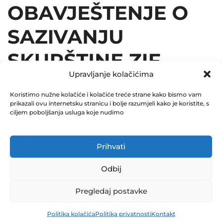
OBAVJEŠTENJE O
SAZIVANJU
SKUPŠTINE ZIF
Upravljanje kolačićima
EUROFOND-1 d.d.
Koristimo nužne kolačiće i kolačiće treće strane kako bismo vam
Sarajevo
prikazali ovu internetsku stranicu i bolje razumjeli kako je koristite, s
ciljem poboljšanja usluga koje nudimo
March 18, 2019
0 Comments
Prihvati
Share
Odbij
Pregledaj postavke
Politika kolačića
Politika privatnosti
Kontakt