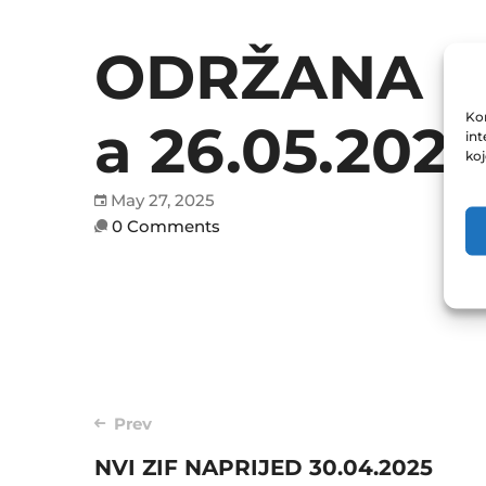
ODRŽANA R
Kor
a 26.05.2025
int
ko
May 27, 2025
0 Comments
Post
Prev
navigation
NVI ZIF NAPRIJED 30.04.2025