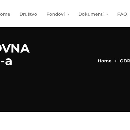
ome
Društvo
Fondovi
Dokumenti
FAQ
OVNA
-a
Home
ODR