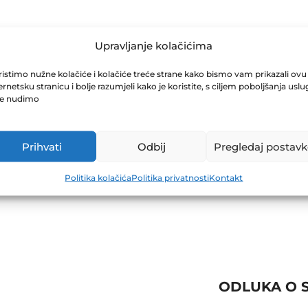
EDOVNA SKUPŠ
Upravljanje kolačićima
istimo nužne kolačiće i kolačiće treće strane kako bismo vam prikazali ovu
ernetsku stranicu i bolje razumjeli kako je koristite, s ciljem poboljšanja uslu
je nudimo
Prihvati
Odbij
Pregledaj postavk
Politika kolačića
Politika privatnosti
Kontakt
ODLUKA O 