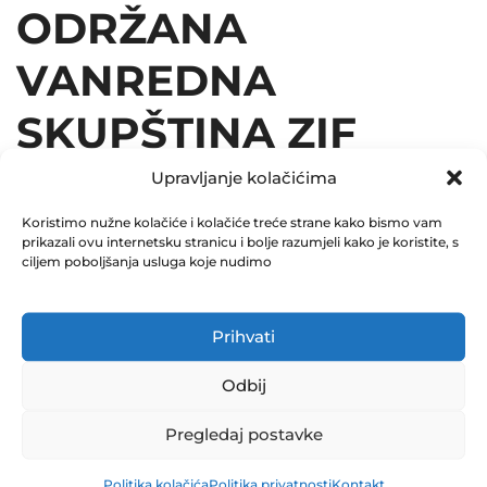
ODRŽANA
VANREDNA
SKUPŠTINA ZIF
EUROFOND-1
Upravljanje kolačićima
07.10.2024
Koristimo nužne kolačiće i kolačiće treće strane kako bismo vam
prikazali ovu internetsku stranicu i bolje razumjeli kako je koristite, s
ciljem poboljšanja usluga koje nudimo
October 9, 2024
0 Comments
Prihvati
Share
Odbij
Pregledaj postavke
Politika kolačića
Politika privatnosti
Kontakt