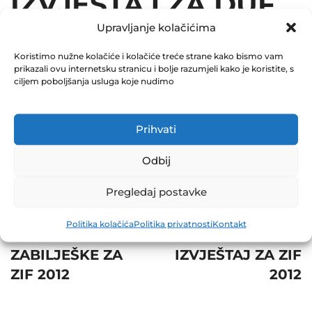
IZVJEŠTAJ ZA DUF
Upravljanje kolačićima
2012
Koristimo nužne kolačiće i kolačiće treće strane kako bismo vam
December 31, 2012
prikazali ovu internetsku stranicu i bolje razumjeli kako je koristite, s
0 Comments
ciljem poboljšanja usluga koje nudimo
Share
Prihvati
Odbij
Pregledaj postavke
Post
Prev
Next
Politika kolačića
Politika privatnosti
Kontakt
navigation
SKRAĆENE
POLUGODIŠNJI
ZABILJEŠKE ZA
IZVJEŠTAJ ZA ZIF
ZIF 2012
2012