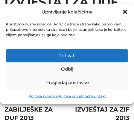
IZVJEŠTAJ ZA DUF
Upravljanje kolačićima
2013
Koristimo nužne kolačiće i kolačiće treće strane kako bismo vam
December 31, 2013
prikazali ovu internetsku stranicu i bolje razumjeli kako je koristite, s
0 Comments
ciljem poboljšanja usluga koje nudimo
Share
Prihvati
Odbij
Pregledaj postavke
Post
Prev
Next
Politika kolačića
Politika privatnosti
Kontakt
navigation
SKRAĆENE
TROMJESEČNI
ZABILJEŠKE ZA
IZVJEŠTAJ ZA ZIF
DUF 2013
2013