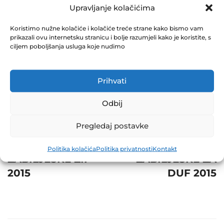
IZVJEŠTAJ ZIF 2015
Upravljanje kolačićima
December 31, 2015
Koristimo nužne kolačiće i kolačiće treće strane kako bismo vam
0 Comments
prikazali ovu internetsku stranicu i bolje razumjeli kako je koristite, s
ciljem poboljšanja usluga koje nudimo
Share
Prihvati
Odbij
Post
Prev
Next
Pregledaj postavke
navigation
SKRAĆENE
SKRAĆENE
Politika kolačića
Politika privatnosti
Kontakt
ZABILJEŠKE ZIF
ZABILJEŠKE ZA
2015
DUF 2015