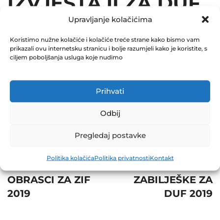
IZVJEŠTAJI ZA DUF
Upravljanje kolačićima
2019
Koristimo nužne kolačiće i kolačiće treće strane kako bismo vam
August 2, 2019
prikazali ovu internetsku stranicu i bolje razumjeli kako je koristite, s
0 Comments
ciljem poboljšanja usluga koje nudimo
Share
Prihvati
Odbij
Pregledaj postavke
Post
Prev
Next
Politika kolačića
Politika privatnosti
Kontakt
navigation
POSEBNI
SKRAĆENE
OBRASCI ZA ZIF
ZABILJEŠKE ZA
2019
DUF 2019