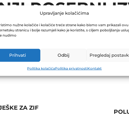
JI POSEBNI IZ
Upravljanje kolačićima
istimo nužne kolačiće i kolačiće treće strane kako bismo vam prikazali ovu
ernetsku stranicu i bolje razumjeli kako je koristite, s ciljem poboljšanja uslu
je nudimo
Prihvati
Odbij
Pregledaj postavk
Politika kolačića
Politika privatnosti
Kontakt
EŠKE ZA ZIF
POLU