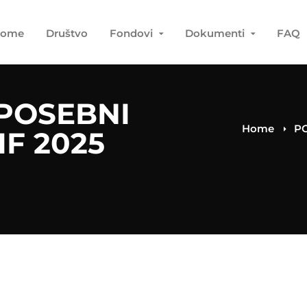
ome
Društvo
Fondovi
Dokumenti
FAQ
POSEBNI
Home
PO
IF 2025