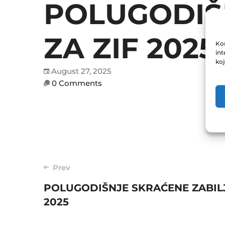
POLUGODIŠN
ZA ZIF 2025
Kor
int
ko
August 27, 2025
0 Comments
Post
Prev
POLUGODIŠNJE SKRAĆENE ZABILJ
navigation
2025