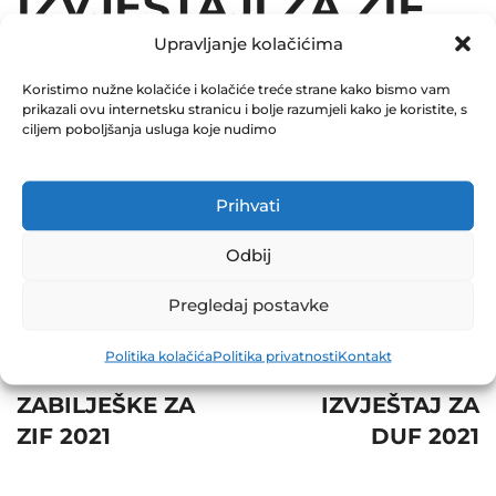
IZVJEŠTAJI ZA ZIF
Upravljanje kolačićima
2021
Koristimo nužne kolačiće i kolačiće treće strane kako bismo vam
February 14, 2022
prikazali ovu internetsku stranicu i bolje razumjeli kako je koristite, s
0 Comments
ciljem poboljšanja usluga koje nudimo
Share
Prihvati
Odbij
Pregledaj postavke
Post
Prev
Next
Politika kolačića
Politika privatnosti
Kontakt
navigation
SKRAĆENE
POLUGODIŠNJI
ZABILJEŠKE ZA
IZVJEŠTAJ ZA
ZIF 2021
DUF 2021