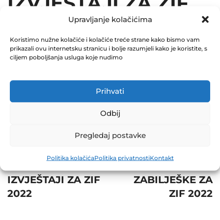
IZVJEŠTAJI ZA ZIF
Upravljanje kolačićima
2022
Koristimo nužne kolačiće i kolačiće treće strane kako bismo vam
September 12, 2022
prikazali ovu internetsku stranicu i bolje razumjeli kako je koristite, s
0 Comments
ciljem poboljšanja usluga koje nudimo
Share
Prihvati
Odbij
Pregledaj postavke
Post
Prev
Next
Politika kolačića
Politika privatnosti
Kontakt
navigation
POLUGODIŠNJI
SKRAĆENE
IZVJEŠTAJI ZA ZIF
ZABILJEŠKE ZA
2022
ZIF 2022