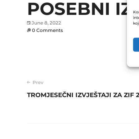
POSEBNI IZV
Kor
int
June 8, 2022
ko
0 Comments
Post
Prev
TROMJESEČNI IZVJEŠTAJI ZA ZIF 
navigation