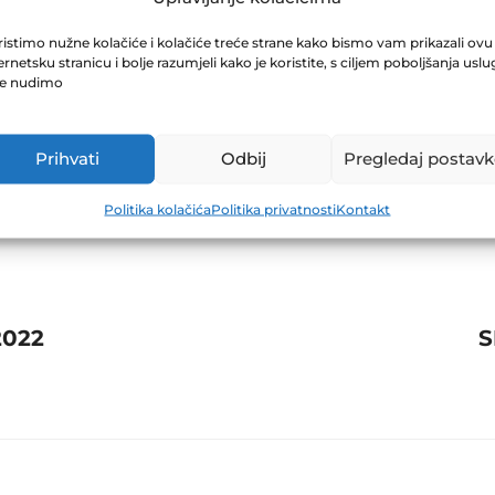
JEŠTAJI ZA ZIF
istimo nužne kolačiće i kolačiće treće strane kako bismo vam prikazali ovu
ernetsku stranicu i bolje razumjeli kako je koristite, s ciljem poboljšanja uslu
je nudimo
Prihvati
Odbij
Pregledaj postavk
Politika kolačića
Politika privatnosti
Kontakt
2022
S