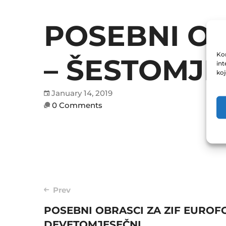
POSEBNI OB
Kor
– ŠESTOMJE
int
ko
January 14, 2019
0 Comments
Post
Prev
POSEBNI OBRASCI ZA ZIF EUROFO
navigation
DEVETOMJESEČNI