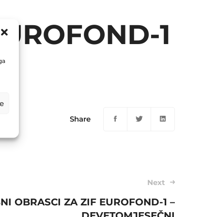
 EUROFOND-1
ga
e
Share
Next
NI OBRASCI ZA ZIF EUROFOND-1 –
DEVETOMJESEČNI