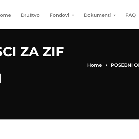
ome
Društvo
Fondovi
Dokumenti
FAQ
I ZA ZIF
Home
POSEBNI O
I