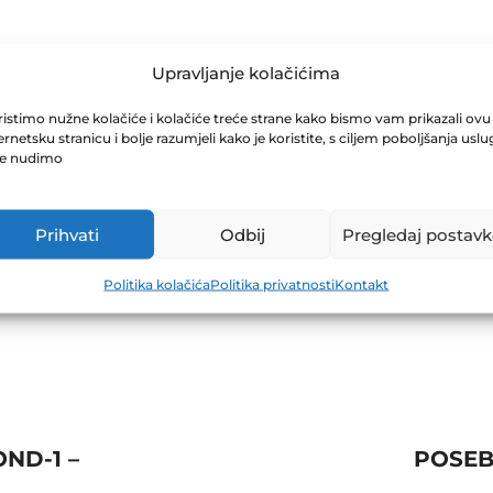
RASCI ZA ZIF
Upravljanje kolačićima
istimo nužne kolačiće i kolačiće treće strane kako bismo vam prikazali ovu
SEČNI
ernetsku stranicu i bolje razumjeli kako je koristite, s ciljem poboljšanja uslu
je nudimo
Prihvati
Odbij
Pregledaj postavk
Politika kolačića
Politika privatnosti
Kontakt
ND-1 –
POSEB