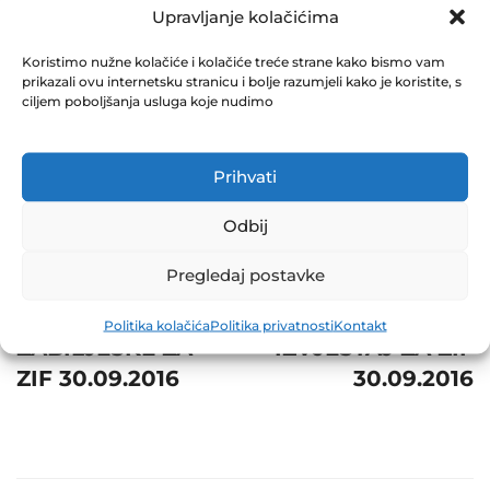
ZA ZIF 30.09.2016
Upravljanje kolačićima
December 31, 2016
Koristimo nužne kolačiće i kolačiće treće strane kako bismo vam
0 Comments
prikazali ovu internetsku stranicu i bolje razumjeli kako je koristite, s
ciljem poboljšanja usluga koje nudimo
Share
Prihvati
Odbij
Post
Prev
Next
Pregledaj postavke
navigation
SKRAĆENE
DEVETOMJESEČNI
Politika kolačića
Politika privatnosti
Kontakt
ZABILJEŠKE ZA
IZVJEŠTAJ ZA ZIF
ZIF 30.09.2016
30.09.2016