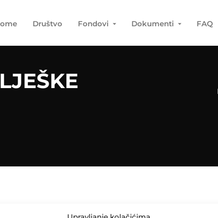
ome
Društvo
Fondovi
Dokumenti
FAQ
LJEŠKE
Upravljanje kolačićima