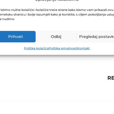
ABILJEŠKE ZA
istimo nužne kolačiće i kolačiće treće strane kako bismo vam prikazali ovu
ernetsku stranicu i bolje razumjeli kako je koristite, s ciljem poboljšanja uslu
je nudimo
Prihvati
Odbij
Pregledaj postavk
Politika kolačića
Politika privatnosti
Kontakt
RE