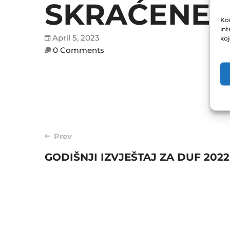
SKRAĆENE Z
Kor
int
April 5, 2023
ko
0 Comments
Post
Prev
GODIŠNJI IZVJEŠTAJ ZA DUF 2022
navigation