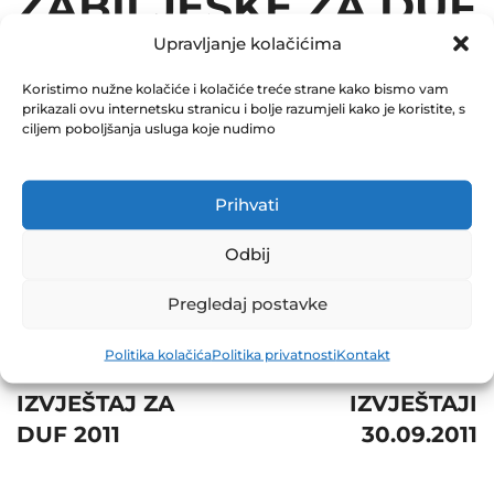
ZABILJEŠKE ZA DUF
Upravljanje kolačićima
2011
Koristimo nužne kolačiće i kolačiće treće strane kako bismo vam
December 31, 2011
prikazali ovu internetsku stranicu i bolje razumjeli kako je koristite, s
0 Comments
ciljem poboljšanja usluga koje nudimo
Share
Prihvati
Odbij
Pregledaj postavke
Post
Prev
Next
Politika kolačića
Politika privatnosti
Kontakt
navigation
REVIZORSKI
FINANSIJSKI
IZVJEŠTAJ ZA
IZVJEŠTAJI
DUF 2011
30.09.2011