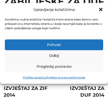
ZABILJEŠKE ZA DUF
Upravljanje kolačićima
2014
Koristimo nužne kolačiće i kolačiće treće strane kako bismo vam
December 31, 2014
prikazali ovu internetsku stranicu i bolje razumjeli kako je koristite, s
0 Comments
ciljem poboljšanja usluga koje nudimo
Share
Prihvati
Odbij
Pregledaj postavke
Post
Prev
Next
Politika kolačića
Politika privatnosti
Kontakt
navigation
POLUGODIŠNJI
POLUGODIŠNJI
IZVJEŠTAJ ZA ZIF
IZVJEŠTAJ ZA
2014
DUF 2014