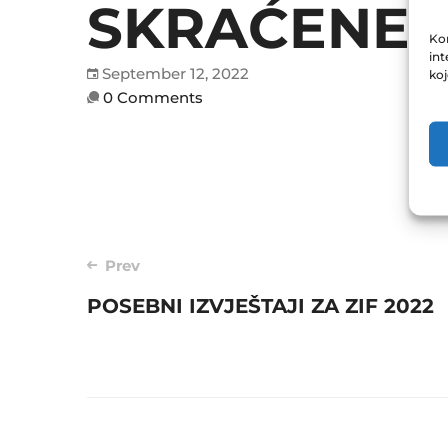
SKRAĆENE Z
Kor
int
September 12, 2022
ko
0 Comments
Post
Prev
POSEBNI IZVJEŠTAJI ZA ZIF 2022
navigation