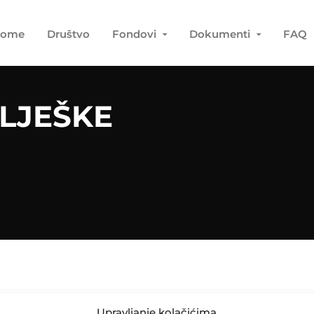
ome
Društvo
Fondovi
Dokumenti
FAQ
LJEŠKE
Upravljanje kolačićima