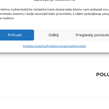
ABILJEŠKE ZA 
istimo nužne kolačiće i kolačiće treće strane kako bismo vam prikazali ovu
ernetsku stranicu i bolje razumjeli kako je koristite, s ciljem poboljšanja uslu
je nudimo
Prihvati
Odbij
Pregledaj postavk
Politika kolačića
Politika privatnosti
Kontakt
POLU