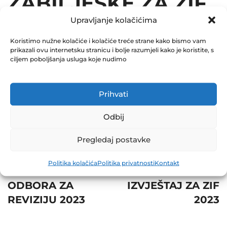
ZABILJEŠKE ZA ZIF
Upravljanje kolačićima
2023
Koristimo nužne kolačiće i kolačiće treće strane kako bismo vam
August 30, 2023
prikazali ovu internetsku stranicu i bolje razumjeli kako je koristite, s
0 Comments
ciljem poboljšanja usluga koje nudimo
Share
Prihvati
Odbij
Pregledaj postavke
Post
Prev
Next
Politika kolačića
Politika privatnosti
Kontakt
navigation
IZVJEŠTAJ
POLUGODIŠNJI
ODBORA ZA
IZVJEŠTAJ ZA ZIF
REVIZIJU 2023
2023