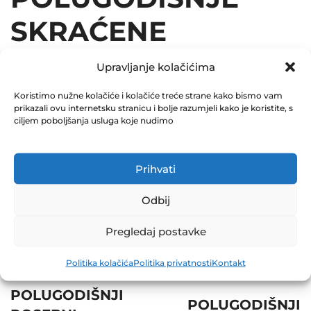
SKRAĆENE
ZABILJEŠKE ZA ZIF
Upravljanje kolačićima
2024
Koristimo nužne kolačiće i kolačiće treće strane kako bismo vam
prikazali ovu internetsku stranicu i bolje razumjeli kako je koristite, s
ciljem poboljšanja usluga koje nudimo
August 26, 2024
0 Comments
Prihvati
Share
Odbij
Pregledaj postavke
Politika kolačića
Politika privatnosti
Kontakt
Post
Prev
Next
navigation
POLUGODIŠNJI
POLUGODIŠNJI