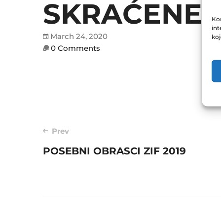
SKRAĆENE Z
Kor
int
March 24, 2020
ko
0 Comments
Post
Prev
POSEBNI OBRASCI ZIF 2019
navigation