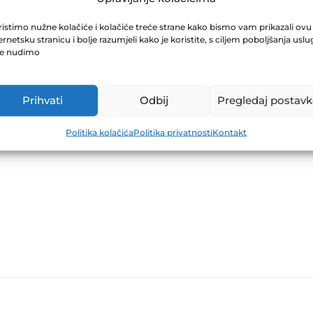
ABILJEŠKE ZIF
istimo nužne kolačiće i kolačiće treće strane kako bismo vam prikazali ovu
ernetsku stranicu i bolje razumjeli kako je koristite, s ciljem poboljšanja uslu
je nudimo
Prihvati
Odbij
Pregledaj postavk
Politika kolačića
Politika privatnosti
Kontakt