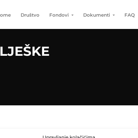
ome
Društvo
Fondovi
Dokumenti
FAQ
LJEŠKE
Upravljanje kolačićima