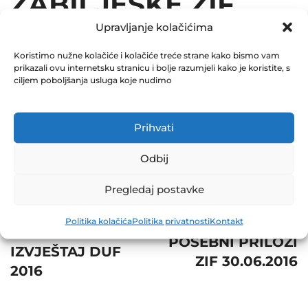
ZABILJEŠKE ZIF
Upravljanje kolačićima
30.06.2016
Koristimo nužne kolačiće i kolačiće treće strane kako bismo vam
December 31, 2016
prikazali ovu internetsku stranicu i bolje razumjeli kako je koristite, s
0 Comments
ciljem poboljšanja usluga koje nudimo
Share
Prihvati
Odbij
Pregledaj postavke
Post
Prev
Next
Politika kolačića
Politika privatnosti
Kontakt
navigation
ŠESTOMJESEČNI
POSEBNI PRILOZI
IZVJEŠTAJ DUF
ZIF 30.06.2016
2016