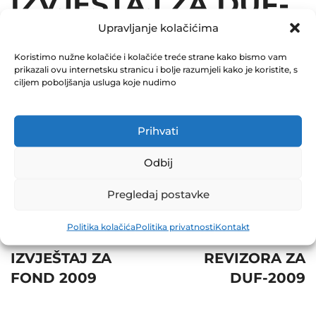
IZVJEŠTAJ ZA DUF-
Upravljanje kolačićima
2009
Koristimo nužne kolačiće i kolačiće treće strane kako bismo vam
December 31, 2009
prikazali ovu internetsku stranicu i bolje razumjeli kako je koristite, s
0 Comments
ciljem poboljšanja usluga koje nudimo
Share
Prihvati
Odbij
Pregledaj postavke
Post
Prev
Next
Politika kolačića
Politika privatnosti
Kontakt
navigation
REVIZORSKI
MIŠLJENJE
IZVJEŠTAJ ZA
REVIZORA ZA
FOND 2009
DUF-2009