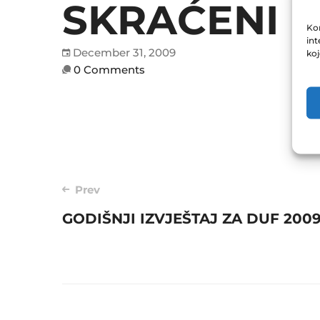
SKRAĆENI I
Kor
int
December 31, 2009
ko
0 Comments
Post
Prev
GODIŠNJI IZVJEŠTAJ ZA DUF 200
navigation