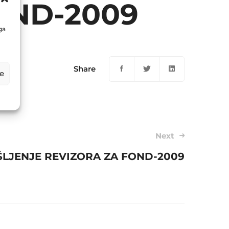
OND-2009
ga
Share
e
Next
ŠLJENJE REVIZORA ZA FOND-2009