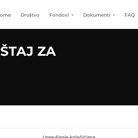
ome
Društvo
Fondovi
Dokumenti
FAQ
EŠTAJ ZA
Upravljanje kolačićima