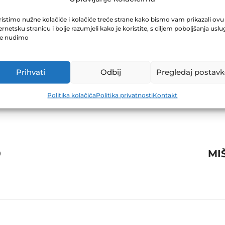
ZVJEŠTAJ ZA F
istimo nužne kolačiće i kolačiće treće strane kako bismo vam prikazali ovu
ernetsku stranicu i bolje razumjeli kako je koristite, s ciljem poboljšanja uslu
je nudimo
Prihvati
Odbij
Pregledaj postavk
Politika kolačića
Politika privatnosti
Kontakt
9
MI